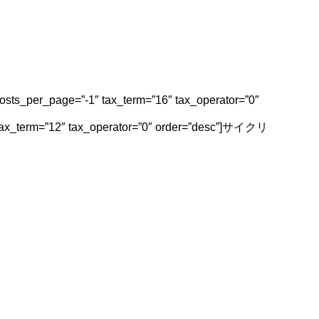
 posts_per_page=”-1″ tax_term=”16″ tax_operator=”0″
 tax_term=”12″ tax_operator=”0″ order=”desc”]サイクリ