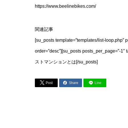
https://www.beelinebikes.com/
関連記事
[su_posts template=”templates/list-loop.php”
order=”desc”][su_posts posts_per_page=”-1″
ストマンションとは[/su_posts]


Post
Share
Line