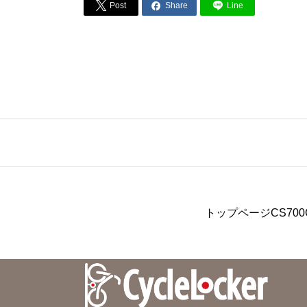


Post
Share
Line
トップページ
CS700