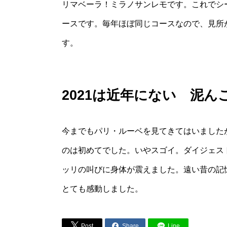
リマベーラ！ミラノサンレモです。これでシ
ースです。毎年ほぼ同じコースなので、見所
す。
2021は近年にない 泥ん
今までもパリ・ルーベを見てきてはいました
のは初めてでした。いやスゴイ。ダイジェス
ッリの叫びに身体が震えました。遠い昔の記
とても感動しました。


Post
Share
Line